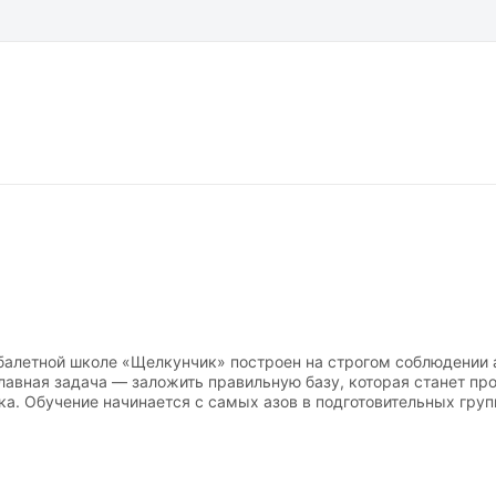
балетной школе «Щелкунчик» построен на строгом соблюдении
главная задача — заложить правильную базу, которая станет п
ка. Обучение начинается с самых азов в подготовительных груп
овами хореографии, постепенно переходя к серьезной работе у
проходят под живое музыкальное сопровождение профессионал
оспитания абсолютного музыкального слуха и тонкого понимания
нимание каждому ученику, бережно корректируя осанку и поста