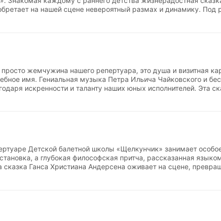
». Знакомая каждому с раннего детства жизнерадостная сказк
бретает на нашей сцене невероятный размах и динамику. Под
кой эта постановка превратилась в грандиозный праздник клас
 театральным юмором. Спектакль отличается сложнейшим хор
тии главных героев гармонично переплетаются с захватывающ
 идеальной синхронности, выносливости и академической выд
 просто жемчужина нашего репертуара, это душа и визитная ка
ебное имя. Гениальная музыка Петра Ильича Чайковского и бе
одаря искренности и таланту наших юных исполнителей. Эта ск
для каждого ученика важнейшей ступенью в постижении академ
ской дети учатся не просто технично исполнять сложные партии
дения. От нежного танца снежинок до искрометного вальса цв
ческому искусству и атмосферой настоящего праздника.
пертуаре Детской балетной школы «Щелкунчик» занимает особое,
становка, а глубокая философская притча, рассказанная языком
 сказка Ганса Христиана Андерсена оживает на сцене, превра
тренней силе и долгожданном преображении. Под чутким руков
палитру эмоций главного героя — от одиночества и непониман
 Эта постановка идеально подходит для раскрытия актерского п
стрировать технику, но и проживать роль.