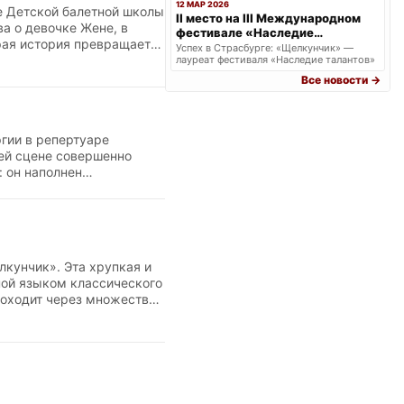
12 МАР 2026
е Детской балетной школы
II место на III Международном
а о девочке Жене, в
фестивале «Наследие
рая история превращается
талантов» в г. Страсбурге.
Успех в Страсбурге: «Щелкунчик» —
узыкальный и
лауреат фестиваля «Наследие талантов»
терных танцев и
Все новости →
возрастов. Языком
ой помощи ближнему.
гии в репертуаре
ей сцене совершенно
: он наполнен
уководством Натальи
Красавица Муха,
ерсальном языке грации и
 и озорным.
кунчик». Эта хрупкая и
ной языком классического
роходит через множество
ованы ученики разных
тов, бабочек и жучков,
кль превратился в
кренностью.