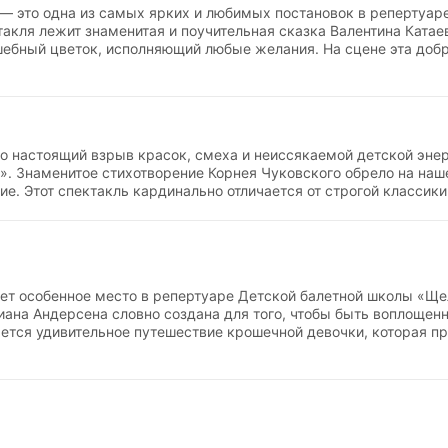
— это одна из самых ярких и любимых постановок в репертуар
акля лежит знаменитая и поучительная сказка Валентина Катаев
шебный цветок, исполняющий любые желания. На сцене эта доб
кую феерию, где каждый лепесток обретает свой уникальный м
 постановка отличается невероятной динамикой, обилием харак
оторые позволяют задействовать воспитанников самых разных 
рассказывают зрителям о важности сострадания и бескорыстн
о настоящий взрыв красок, смеха и неиссякаемой детской энер
. Знаменитое стихотворение Корнея Чуковского обрело на наш
ие. Этот спектакль кардинально отличается от строгой классики
ными характерными танцами и невероятной динамикой. Под р
ок насекомые превратились в ярких театральных персонажей. 
 Паук и веселая толпа букашек общаются со зрителем на унив
т может быть не только возвышенным, но и невероятно веселым
т особенное место в репертуаре Детской балетной школы «Щел
иана Андерсена словно создана для того, чтобы быть воплощен
ается удивительное путешествие крошечной девочки, которая п
 истинного счастья и настоящих друзей. В постановке задейств
 маленьких воспитанников, очаровательно исполняющих роли цве
веренной техникой. Под руководством Натальи Чеховской спекта
ия академического балета гармонично сплетается с детской ис