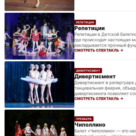
РЕПЕТИЦИИ
Репетиции
Репетиции в Детской балетн
где происходит настоящая м
закладывается прочный фунд
воспитанники проходят слож
СМОТРЕТЬ СПЕКТАКЛЬ →
только многочасовой труд у 
характера. Каждое замечан
невероятную дисциплину, бе
ДИВЕРТИСМЕНТ
Дивертисмент
Дивертисмент в репертуаре 
танцевальная феерия, объе
дивертисмента позволяет со
наследия стремительно сме
СМОТРЕТЬ СПЕКТАКЛЬ →
чутким руководством Наталь
которое держит внимание зр
продемонстрировать свою а
ПРЕМЬЕРА
стилями.
Чиполлино
Балет «Чиполлино» — это на