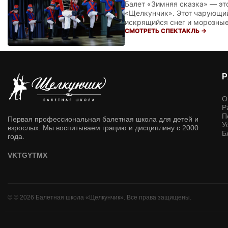
Балет «Зимняя сказка» — эт
«Щелкунчик». Этот чарующий
искрящийся снег и морозные
Натальи Чеховской знакомы
СМОТРЕТЬ СПЕКТАКЛЬ →
кружится изящный вальс сне
сказки отправляются в захв
танцовщикам продемонстрир
О
Р
П
Первая профессиональная балетная школа для детей и
У
взрослых. Мы воспитываем грацию и дисциплину с 2000
Б
года.
VK
TG
YT
MX
© © 2026 Балетная школа «Щелкунчик». Все права защищены.