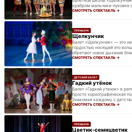
балетной школы «Щелкунчик
храбром мальчике-луковке о
артистки РФ Натальи Чеховс
СМОТРЕТЬ СПЕКТАКЛЬ →
приправленный искрометным
где виртуозные сольные пар
требующими от исполнителей
ПРЕМЬЕРА
Щелкунчик
Балет «Щелкунчик» — это не
гордостью носящей это волш
обретают новое дыхание благ
настоящем чуде становится 
СМОТРЕТЬ СПЕКТАКЛЬ →
руководством Натальи Чехов
глубокий драматизм произве
пронизана любовью к класси
ДЕТСКИЙ БАЛЕТ
Гадкий утёнок
Балет «Гадкий утенок» в ре
просто хореографическая по
Знакомая каждому с детства
историю о поиске себя, вну
СМОТРЕТЬ СПЕКТАКЛЬ →
юные артисты передают всю 
полета прекрасного лебедя.
позволяя им не только демон
ПРЕМЬЕРА
Цветик-семицветик