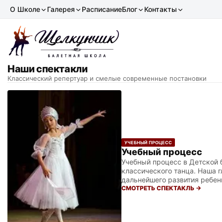
О Школе
Галерея
Расписание
Блог
Контакты
Наши спектакли
Классический репертуар и смелые современные постановки
УЧЕБНЫЙ ПРОЦЕСС
Учебный процесс
Учебный процесс в Детской 
классического танца. Наша 
дальнейшего развития ребен
знакомятся с ритмикой и осн
СМОТРЕТЬ СПЕКТАКЛЬ →
гордимся тем, что занятия 
Это критически важно для в
группах педагоги уделяют в