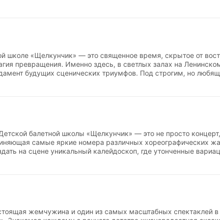
ой школе «Щелкунчик» — это священное время, скрытое от вост
агия превращения. Именно здесь, в светлых залах на Ленинско
амент будущих сценических триумфов. Под строгим, но любящ
нейший путь от робкого шага до отточенного прыжка. Репетици
балетного станка и бесконечные прогоны на середине зала, но 
ие хореографа, каждая преодоленная трудность формируют же
з которых невозможно представить профессиональное искусств
Детской балетной школы «Щелкунчик» — это не просто концерт
диняющая самые яркие номера различных хореографических жа
здать на сцене уникальный калейдоскоп, где утонченные вариац
няются темпераментными характерными танцами и трогательн
и Чеховской эта сборная программа превращается в единое, д
ителя от начала до конца. Это идеальная возможность для наши
ртистическую многогранность и блестящее владение самыми 
стоящая жемчужина и один из самых масштабных спектаклей в