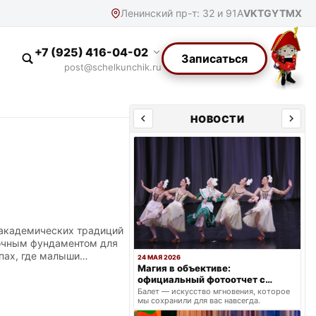
Ленинский пр-т: 32 и 91А
VK
TG
YT
MX
+7 (925) 416-04-02
Записаться
post@schelkunchik.ru
НОВОСТИ
 академических традиций
рочным фундаментом для
пах, где малыши
24 МАЯ 2026
Магия в объективе:
 балетного станка. Мы
официальный фотоотчет с
ьных концертмейстеров.
весеннего триумфа
Балет — искусство мгновения, которое
 ритма. В небольших
мы сохранили для вас навсегда.
новку корпуса.