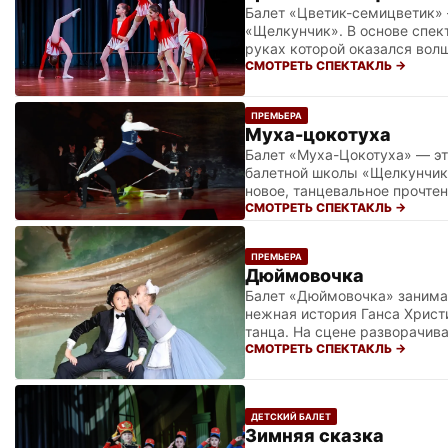
Балет «Цветик-семицветик» 
«Щелкунчик». В основе спект
руках которой оказался вол
в настоящую хореографичес
СМОТРЕТЬ СПЕКТАКЛЬ →
танцевальный характер. Эта
красочных массовых сцен, к
ПРЕМЬЕРА
классического балета дети 
Муха-цокотуха
Балет «Муха-Цокотуха» — эт
балетной школы «Щелкунчик»
новое, танцевальное прочтен
искрометным юмором, задор
СМОТРЕТЬ СПЕКТАКЛЬ →
Чеховской знакомые с пелен
отважный Комарик, зловещий
ПРЕМЬЕРА
ритма, доказывая, что бале
Дюймовочка
Балет «Дюймовочка» занимае
нежная история Ганса Христ
танца. На сцене разворачив
испытаний в поисках своего
СМОТРЕТЬ СПЕКТАКЛЬ →
возрастных групп: от самых
до старших солистов с их у
настоящую феерию, где грац
ДЕТСКИЙ БАЛЕТ
Зимняя сказка