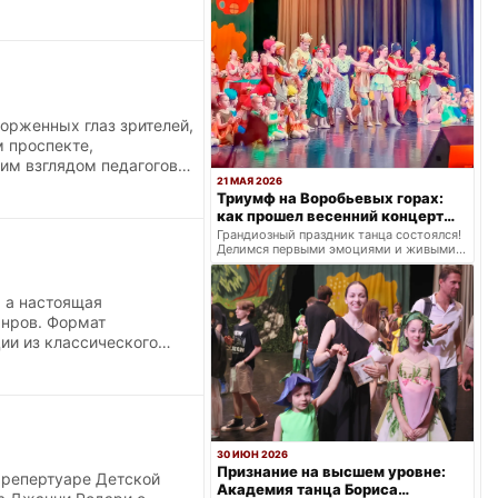
орженных глаз зрителей,
м проспекте,
им взглядом педагогов
21 МАЯ 2026
онный процесс — это не
Триумф на Воробьевых горах:
и школа воспитания
как прошел весенний концерт
лезную волю и
балетной школы «Щелкунчик»
Грандиозный праздник танца состоялся!
о классического танца.
Делимся первыми эмоциями и живыми
кадрами с весеннего концерта: два
ярких отделения.
, а настоящая
нров. Формат
ии из классического
ыми миниатюрами. Под
инамичное действо,
х воспитанников
разными танцевальными
30 ИЮН 2026
Признание на высшем уровне:
 репертуаре Детской
Академия танца Бориса