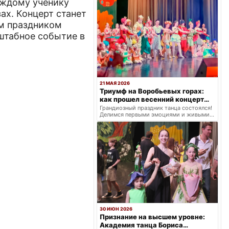
аждому ученику
ах. Концерт станет
м праздником
сштабное событие в
21 МАЯ 2026
Триумф на Воробьевых горах:
как прошел весенний концерт
балетной школы «Щелкунчик»
Грандиозный праздник танца состоялся!
Делимся первыми эмоциями и живыми
кадрами с весеннего концерта: два
ярких отделения.
30 ИЮН 2026
Признание на высшем уровне:
Академия танца Бориса