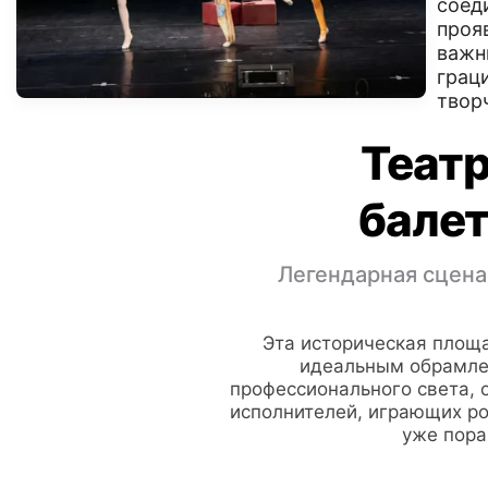
соед
проя
важн
грац
твор
Теат
бале
Легендарная сцена
Эта историческая площ
идеальным обрамлен
профессионального света, 
исполнителей, играющих ро
уже пора