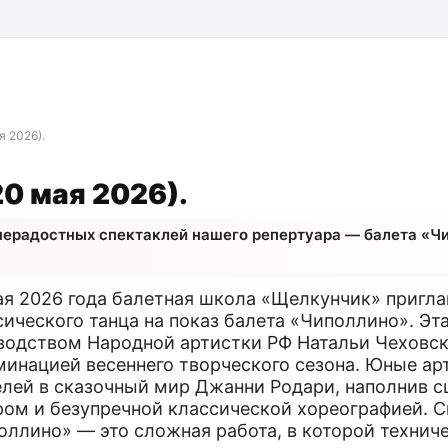
я 2026).
0 мая 2026).
нерадостных спектаклей нашего репертуара — балета «Ч
ая 2026 года балетная школа «Щелкунчик» пригл
сического танца на показ балета «Чиполлино». Эт
водством Народной артистки РФ Натальи Чеховск
минацией весеннего творческого сезона. Юные ар
елей в сказочный мир Джанни Родари, наполнив с
ом и безупречной классической хореографией. С
оллино» — это сложная работа, в которой технич