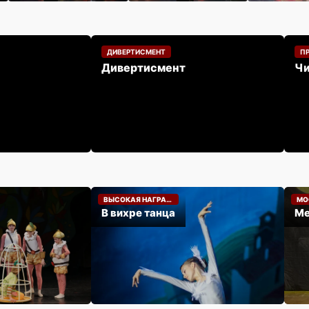
ДИВЕРТИСМЕНТ
П
Дивертисмент
Чи
МАЙ 2023
МАР
ВЫСОКАЯ НАГРАДА
МО
В вихре танца
Ме