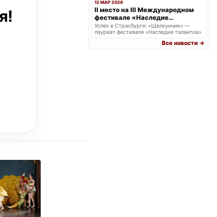
12 МАР 2026
II место на III Международном
я!
фестивале «Наследие
талантов» в г. Страсбурге.
Успех в Страсбурге: «Щелкунчик» —
лауреат фестиваля «Наследие талантов»
Все новости →