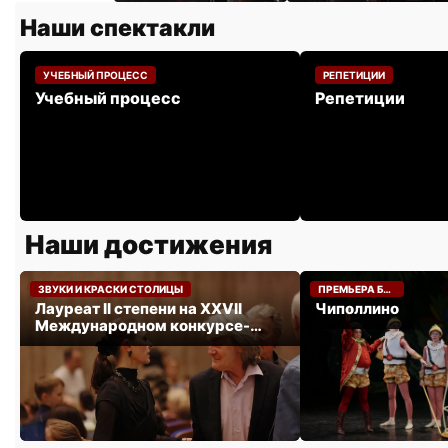
Наши спектакли
УЧЕБНЫЙ ПРОЦЕСС
РЕПЕТИЦИИ
Учебный процесс
Репетиции
Наши достижения
НОЯБРЬ 2024
МАЙ 2024
ЗВУКИ И КРАСКИ СТОЛИЦЫ
ПРЕМЬЕРА БАЛЕТА «ЧИПОЛЛИНО».
Лауреат II степени на XXVII
Чиполлино
Международном конкурсе-
фестивале «ЗВУКИ И КРАСКИ
СТОЛИЦЫ».