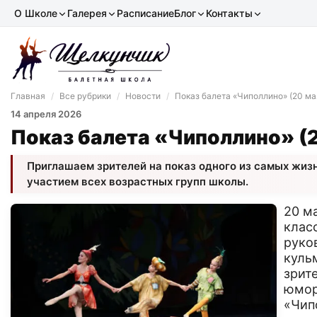
О Школе
Галерея
Расписание
Блог
Контакты
Главная
/
Все рубрики
/
Новости
/
Показ балета «Чиполлино» (20 ма
14 апреля 2026
Показ балета «Чиполлино» (2
Приглашаем зрителей на показ одного из самых жиз
участием всех возрастных групп школы.
20 м
клас
руко
куль
зрит
юмор
«Чип