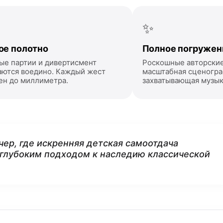
✨
ое полотно
Полное погружен
ые партии и дивертисмент
Роскошные авторски
аются воедино. Каждый жест
масштабная сценогра
ен до миллиметра.
захватывающая музыка
чер, где искренняя детская самоотдача
 глубоким подходом к наследию классической