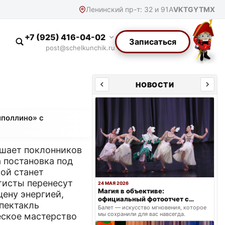
Ленинский пр-т: 32 и 91А
VK
TG
YT
MX
+7 (925) 416-04-02
Записаться
post@schelkunchik.ru
НОВОСТИ
иполлино» с
ашает поклонников
а постановка под
ой станет
тисты перенесут
24 МАЯ 2026
Магия в объективе:
цену энергией,
официальный фотоотчет с
пектакль
весеннего триумфа
Балет — искусство мгновения, которое
мы сохранили для вас навсегда.
еское мастерство