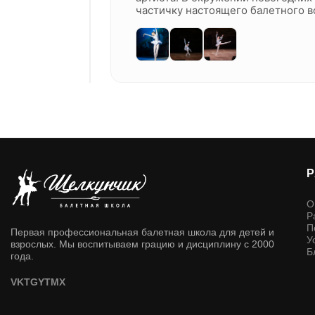
частичку настоящего балетного в
О
Р
П
Первая профессиональная балетная школа для детей и
У
взрослых. Мы воспитываем грацию и дисциплину с 2000
Б
года.
VK
TG
YT
MX