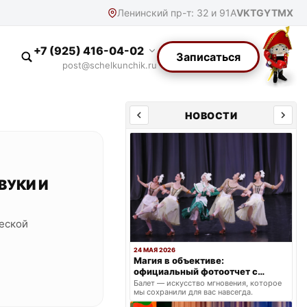
Ленинский пр-т: 32 и 91А
VK
TG
YT
MX
+7 (925) 416-04-02
Записаться
post@schelkunchik.ru
НОВОСТИ
ЗВУКИ И
еской
24 МАЯ 2026
Магия в объективе:
официальный фотоотчет с
весеннего триумфа
Балет — искусство мгновения, которое
мы сохранили для вас навсегда.