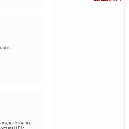
ля в
 каждого юного
 гостям ЦДМ