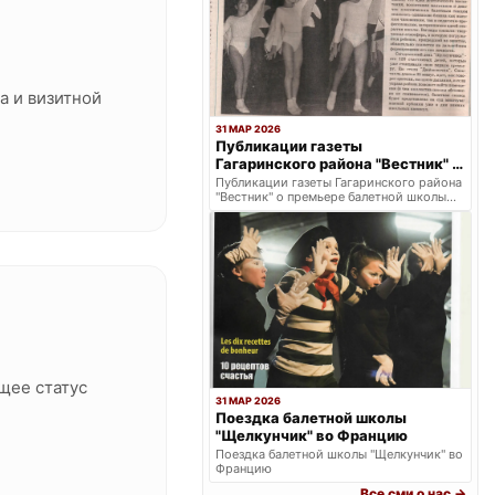
а и визитной
31 МАР 2026
Публикации газеты
Гагаринского района "Вестник" о
премьере балетной школы
Публикации газеты Гагаринского района
"Вестник" о премьере балетной школы
Щелкунчик.
Щелкунчик.
щее статус
31 МАР 2026
Поездка балетной школы
"Щелкунчик" во Францию
Поездка балетной школы "Щелкунчик" во
Францию
Все сми о нас →