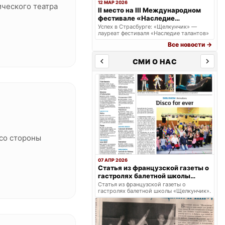
12 МАР 2026
ического театра
II место на III Международном
фестивале «Наследие
талантов» в г. Страсбурге.
Успех в Страсбурге: «Щелкунчик» —
лауреат фестиваля «Наследие талантов»
Все новости →
СМИ О НАС
 со стороны
07 АПР 2026
Статья из французской газеты о
гастролях балетной школы
«Щелкунчик».
Статья из французской газеты о
гастролях балетной школы «Щелкунчик».