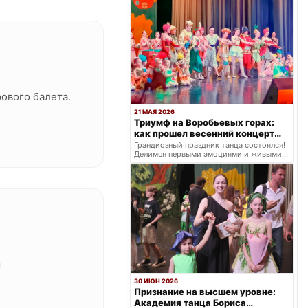
ового балета.
21 МАЯ 2026
Триумф на Воробьевых горах:
как прошел весенний концерт
балетной школы «Щелкунчик»
Грандиозный праздник танца состоялся!
Делимся первыми эмоциями и живыми
кадрами с весеннего концерта: два
ярких отделения.
м
30 ИЮН 2026
Признание на высшем уровне:
Академия танца Бориса