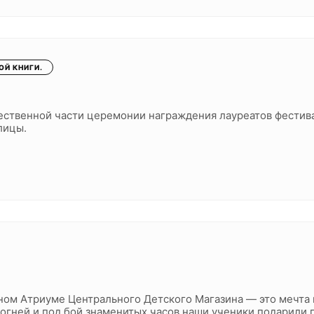
Й КНИГИ.
ественной части церемонии награждения лауреатов фестива
лицы.
ном Атриуме Центрального Детского Магазина — это мечта
 огней и под бой знаменитых часов наши ученики подарили