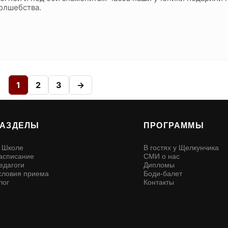
олшебства.
1
2
3
→
РАЗДЕЛЫ
ПРОГРАММЫ
 Школе
В гостях у Щелкунчика
асписание
СМИ о нас
едагоги
Дипломы
словия приема
Боди-балет
лог
Контакты