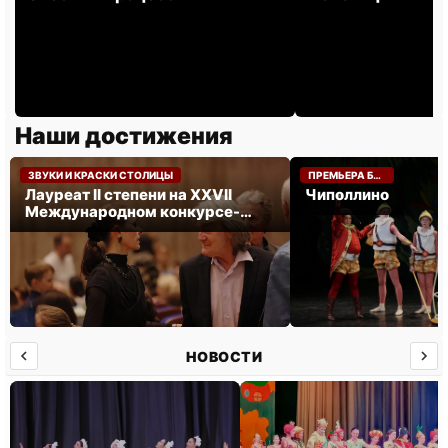
Наши достижения
НОЯБРЬ 2024
МАЙ 2024
ЗВУКИ И КРАСКИ СТОЛИЦЫ
ПРЕМЬЕРА БАЛЕТА «ЧИПОЛЛИНО».
Лауреат II степени на XXVII
Чиполлино
Международном конкурсе-
фестивале «ЗВУКИ И КРАСКИ
СТОЛИЦЫ».
НОВОСТИ