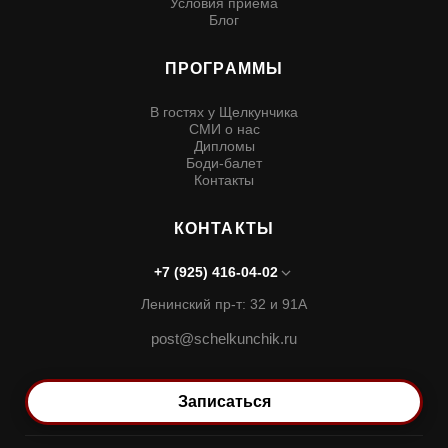
Условия приема
Блог
ПРОГРАММЫ
В гостях у Щелкунчика
СМИ о нас
Дипломы
Боди-балет
Контакты
КОНТАКТЫ
+7 (925) 416-04-02
Ленинский пр-т: 32 и 91А
post@schelkunchik.ru
Записаться