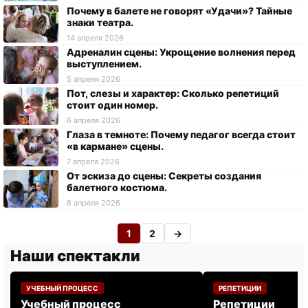
Почему в балете не говорят «Удачи»? Тайные
знаки театра.
14 апреля 2026
Адреналин сцены: Укрощение волнения перед
выступлением.
5 апреля 2026
Пот, слезы и характер: Сколько репетиций
стоит один номер.
6 апреля 2026
Глаза в темноте: Почему педагог всегда стоит
«в кармане» сцены.
7 апреля 2026
От эскиза до сцены: Секреты создания
балетного костюма.
8 апреля 2026
1
2
→
Наши спектакли
УЧЕБНЫЙ ПРОЦЕСС
РЕПЕТИЦИИ
Учебный процесс
Репетиции