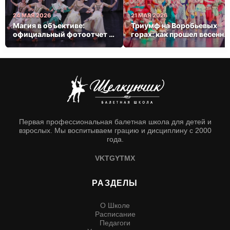
24 МАЯ 2026
21 МАЯ 2026
Магия в объективе:
Триумф на Воробьевых
официальный фотоотчет с
горах: как прошел весенни
весеннего триумфа
концерт балетной школы
«Щелкунчик»
Первая профессиональная балетная школа для детей и
взрослых. Мы воспитываем грацию и дисциплину с 2000
года.
VK
TG
YT
MX
РАЗДЕЛЫ
О Школе
Расписание
Педагоги