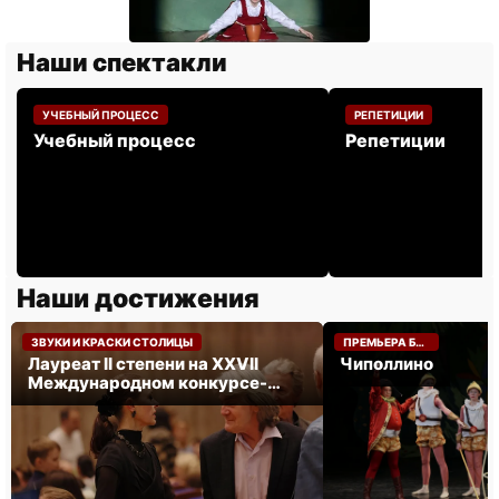
Наши спектакли
УЧЕБНЫЙ ПРОЦЕСС
РЕПЕТИЦИИ
Учебный процесс
Репетиции
Наши достижения
НОЯБРЬ 2024
МАЙ 2024
ЗВУКИ И КРАСКИ СТОЛИЦЫ
ПРЕМЬЕРА БАЛЕТА «ЧИПОЛЛИНО».
Лауреат II степени на XXVII
Чиполлино
Международном конкурсе-
фестивале «ЗВУКИ И КРАСКИ
СТОЛИЦЫ».