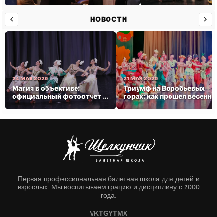
НОВОСТИ
24 МАЯ 2026
21 МАЯ 2026
Магия в объективе:
Триумф на Воробьевых
официальный фотоотчет с
горах: как прошел весенни
весеннего триумфа
концерт балетной школы
«Щелкунчик»
Первая профессиональная балетная школа для детей и
взрослых. Мы воспитываем грацию и дисциплину с 2000
года.
VK
TG
YT
MX