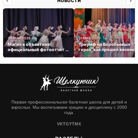
НОВОСТИ
24 МАЯ 2026
21 МАЯ 2026
Магия в объективе:
Триумф на Воробьевых
официальный фотоотчет с
горах: как прошел весенни
весеннего триумфа
концерт балетной школы
«Щелкунчик»
Первая профессиональная балетная школа для детей и
взрослых. Мы воспитываем грацию и дисциплину с 2000
года.
VK
TG
YT
MX