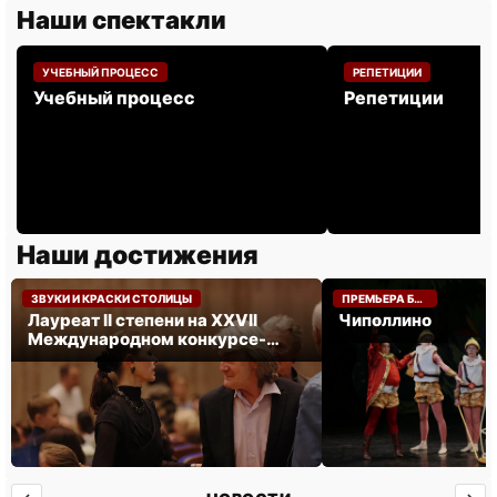
Наши спектакли
УЧЕБНЫЙ ПРОЦЕСС
РЕПЕТИЦИИ
Учебный процесс
Репетиции
Наши достижения
НОЯБРЬ 2024
МАЙ 2024
ЗВУКИ И КРАСКИ СТОЛИЦЫ
ПРЕМЬЕРА БАЛЕТА «ЧИПОЛЛИНО».
Лауреат II степени на XXVII
Чиполлино
Международном конкурсе-
фестивале «ЗВУКИ И КРАСКИ
СТОЛИЦЫ».