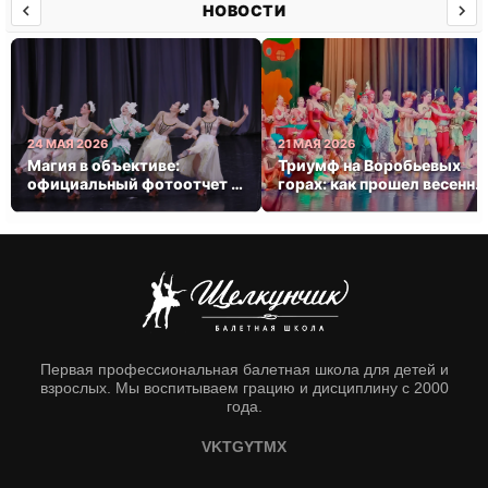
НОВОСТИ
24 МАЯ 2026
21 МАЯ 2026
Магия в объективе:
Триумф на Воробьевых
официальный фотоотчет с
горах: как прошел весенни
весеннего триумфа
концерт балетной школы
«Щелкунчик»
Первая профессиональная балетная школа для детей и
взрослых. Мы воспитываем грацию и дисциплину с 2000
года.
VK
TG
YT
MX