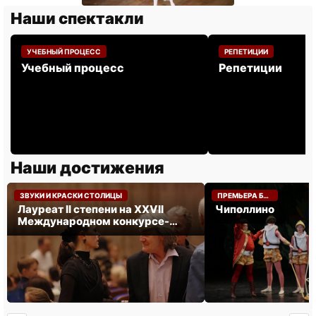
Наши спектакли
УЧЕБНЫЙ ПРОЦЕСС
РЕПЕТИЦИИ
Учебный процесс
Репетиции
Наши достижения
НОЯБРЬ 2024
МАЙ 2024
ЗВУКИ И КРАСКИ СТОЛИЦЫ
ПРЕМЬЕРА БАЛЕТА «ЧИПОЛЛИНО».
Лауреат II степени на XXVII
Чиполлино
Международном конкурсе-
фестивале «ЗВУКИ И КРАСКИ
СТОЛИЦЫ».