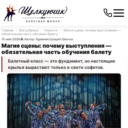
Главная
/
Все рубрики
/
Новости
/
Магия сцены: почему выступления —
обязательная часть обучения балету
15 мая 2026
👤 Автор: Администрация Школы
Магия сцены: почему выступления —
обязательная часть обучения балету
Балетный класс — это фундамент, но настоящие
крылья вырастают только в свете софитов.