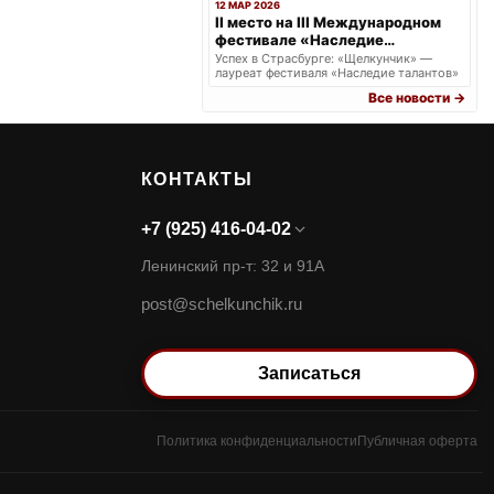
12 МАР 2026
II место на III Международном
фестивале «Наследие
талантов» в г. Страсбурге.
Успех в Страсбурге: «Щелкунчик» —
лауреат фестиваля «Наследие талантов»
Все новости →
КОНТАКТЫ
+7 (925) 416-04-02
Ленинский пр-т: 32 и 91А
post@schelkunchik.ru
Записаться
Политика конфиденциальности
Публичная оферта