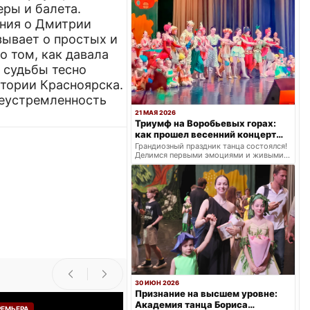
еры и балета.
ния о Дмитрии
ывает о простых и
о том, как давала
 судьбы тесно
стории Красноярска.
леустремленность
21 МАЯ 2026
Триумф на Воробьевых горах:
как прошел весенний концерт
балетной школы «Щелкунчик»
Грандиозный праздник танца состоялся!
Делимся первыми эмоциями и живыми
кадрами с весеннего концерта: два
ярких отделения.
30 ИЮН 2026
Признание на высшем уровне:
Академия танца Бориса
РЕМЬЕРА
ПРЕМЬЕРА