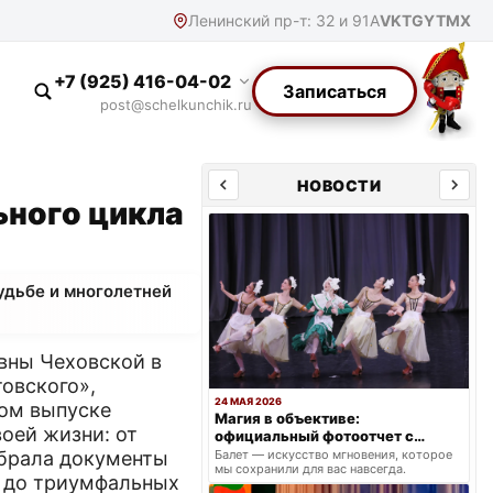
Ленинский пр-т: 32 и 91А
VK
TG
YT
MX
+7 (925) 416-04-02
Записаться
post@schelkunchik.ru
НОВОСТИ
ьного цикла
удьбе и многолетней
вны Чеховской в
овского»,
24 МАЯ 2026
том выпуске
Магия в объективе:
оей жизни: от
официальный фотоотчет с
весеннего триумфа
обрала документы
Балет — искусство мгновения, которое
мы сохранили для вас навсегда.
, до триумфальных