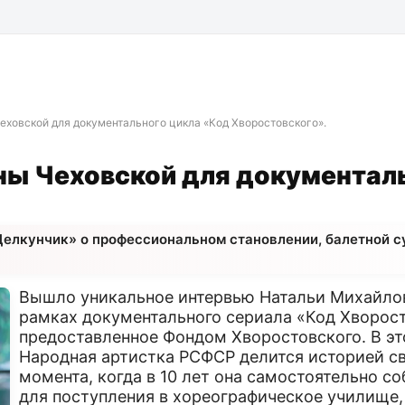
ховской для документального цикла «Код Хворостовского».
ы Чеховской для документал
елкунчик» о профессиональном становлении, балетной с
Вышло уникальное интервью Натальи Михайло
рамках документального сериала «Код Хворост
предоставленное Фондом Хворостовского. В э
Народная артистка РСФСР делится историей св
момента, когда в 10 лет она самостоятельно с
для поступления в хореографическое училище