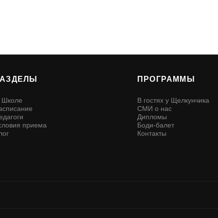
РАЗДЕЛЫ
ПРОГРАММЫ
 Школе
В гостях у Щелкунчика
асписание
СМИ о нас
едагоги
Дипломы
словия приема
Боди-балет
лог
Контакты