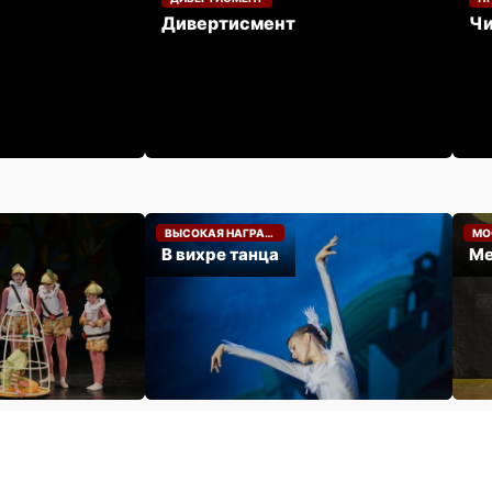
Дивертисмент
Чи
МАЙ 2023
МАР
ВЫСОКАЯ НАГРАДА
МО
В вихре танца
Ме