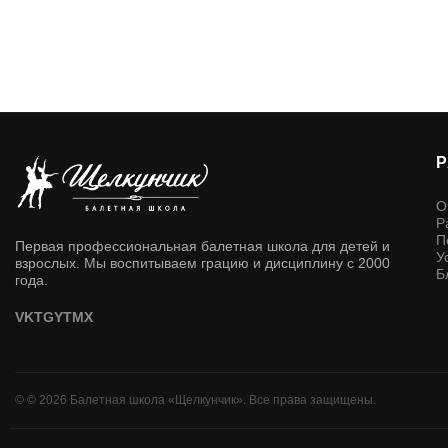
О
Р
П
Первая профессиональная балетная школа для детей и
У
взрослых. Мы воспитываем грацию и дисциплину с 2000
Б
года.
VK
TG
YT
MX
© © 2026 Балетная школа «Щелкунчик». Все права защищены.