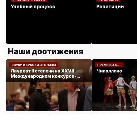
Учебный процесс
Репетиции
Наши достижения
НОЯБРЬ 2024
МАЙ 2024
ЗВУКИ И КРАСКИ СТОЛИЦЫ
ПРЕМЬЕРА БАЛЕТА «ЧИПОЛЛИНО».
Лауреат II степени на XXVII
Чиполлино
Международном конкурсе-
фестивале «ЗВУКИ И КРАСКИ
СТОЛИЦЫ».