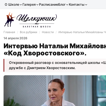
О Школе
Галерея
Расписание
Блог
Контакты
Главная
/
Все рубрики
/
Новости
/
Интервью Натальи Михайловны Че
14 апреля 2026
Интервью Натальи Михайловн
«Код Хворостовского».
Откровенный разговор с основательницей школы «Щ
дружбе с Дмитрием Хворостовским.