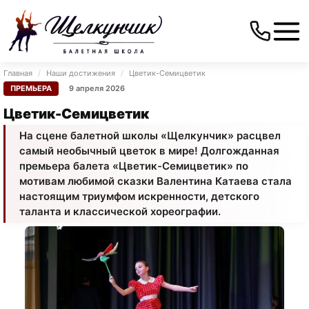
Главная
/
Наши достижения
/
Цветик-Семицветик
ПРЕМЬЕРА
9 апреля 2026
Цветик-Семицветик
На сцене балетной школы «Щелкунчик» расцвел
самый необычный цветок в мире! Долгожданная
премьера балета «Цветик-Семицветик» по
мотивам любимой сказки Валентина Катаева стала
настоящим триумфом искренности, детского
таланта и классической хореографии.