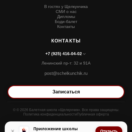
В гостях у Щелкунчика
СМИ о нас
Дипломы
Боди-балет
Контакты
КОНТАКТЫ
+7 (925) 416-04-02
Ленинский пр-т: 32 и 91А
post@schelkunchik.ru
Записаться
© © 2026 Балетная школа «Щелкунчик». Все права защищены.
Политика конфиденциальности
Публичная оферта
Приложение школы
A Ruslan Sidorenko Production
Открыть